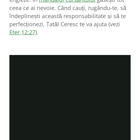
ceea ce ai nevoie. Când cauți, rugându-te, să
îndeplinești această responsabilitate și să te
perfecționezi, Tatăl Ceresc te va ajuta (vezi
Eter 12:27
).