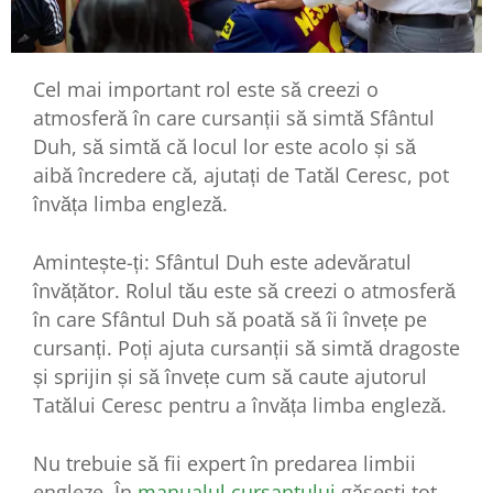
Cel mai important rol este să creezi o
atmosferă în care cursanții să simtă Sfântul
Duh, să simtă că locul lor este acolo și să
aibă încredere că, ajutați de Tatăl Ceresc, pot
învăța limba engleză.
Amintește-ți: Sfântul Duh este adevăratul
învățător. Rolul tău este să creezi o atmosferă
în care Sfântul Duh să poată să îi învețe pe
cursanți. Poți ajuta cursanții să simtă dragoste
și sprijin și să învețe cum să caute ajutorul
Tatălui Ceresc pentru a învăța limba engleză.
Nu trebuie să fii expert în predarea limbii
engleze. În
manualul cursantului
găsești tot