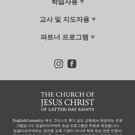
학습자용
교사 및 지도자용
파트너 프로그램
i
f
n
a
s
c
t
e
a
b
g
o
r
o
a
k
m
EnglishConnect는
예수 그리스도 후기 성도 교회
에서 제공하는 프로
그램입니다. 잉글리쉬커넥트 초급 프로그램은 무료로 제공됩니다.
잉글리쉬커넥트는 공인된 교육 기관이 아니며 학위 또는 전문 인증서