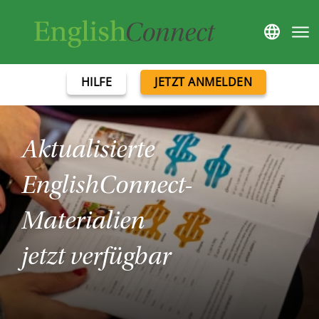
HILFE
JETZT ANMELDEN
Aktualisierte
EnglishConnect-
Materialien
jetzt verfügbar