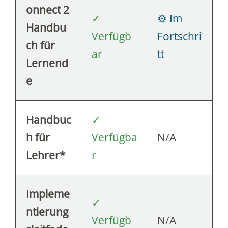
onnect 2
✓
⚙ Im
Handbu
Verfügb
Fortschri
ch für
ar
tt
Lernend
e
Handbuc
✓
h für
Verfügba
N/A
Lehrer*
r
Impleme
✓
ntierung
Verfügb
N/A