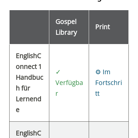
Gospel
Print
Library
EnglishC
onnect 1
✓
⚙ Im
Handbuc
Verfügba
Fortschri
h für
r
tt
Lernend
e
EnglishC