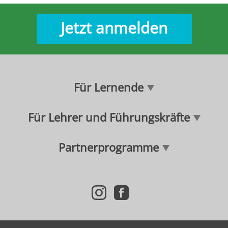
Jetzt anmelden
Für Lernende
Für Lehrer und Führungskräfte
Partnerprogramme
i
f
n
a
s
c
t
e