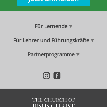
Für Lernende
Für Lehrer und Führungskräfte
Partnerprogramme
i
f
n
a
s
c
t
e
a
b
g
o
r
o