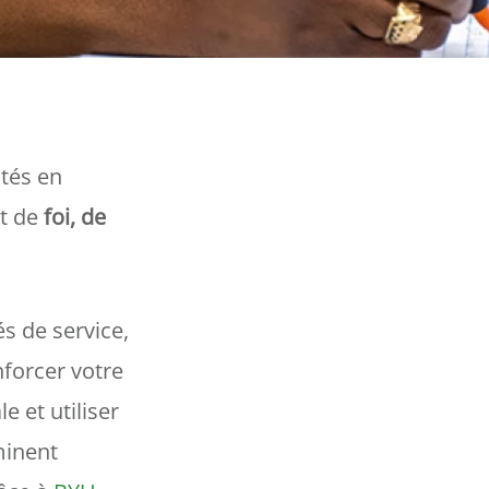
ités en
t de
foi, de
s de service,
nforcer votre
 et utiliser
minent