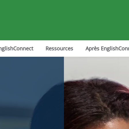
nglishConnect
Ressources
Après EnglishCon