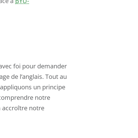
âce à
BYU-
 avec foi pour demander
age de l’anglais. Tout au
appliquons un principe
à comprendre notre
à accroître notre