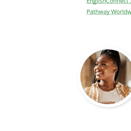
EnglishConnect 
Pathway Worldw