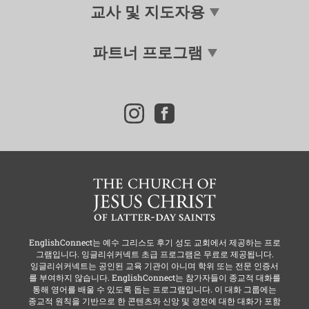
교사 및 지도자용
파트너 프로그램
i
f
n
a
s
c
t
e
a
b
g
o
r
o
a
k
m
EnglishConnect는
예수 그리스도 후기 성도 교회
에서 제공하는 프로
그램입니다. 잉글리쉬커넥트 초급 프로그램은 무료로 제공됩니다.
잉글리쉬커넥트는 공인된 교육 기관이 아니며 학위 또는 전문 인증서
를 부여하지 않습니다. EnglishConnect는 참가자들이 종교적 대화를
통해 영어를 배울 수 있도록 돕는 프로그램입니다. 이 대화 그룹에는
종교적 원칙을 기반으로 한 콘텐츠와 신앙 및 경전에 대한 대화가 포함