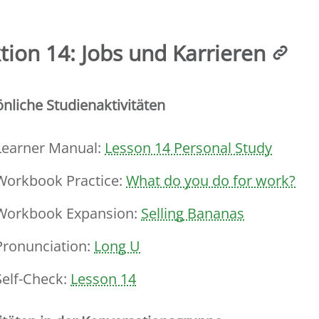
tion 14: Jobs und Karrieren
nliche Studienaktivitäten
Learner Manual:
Lesson 14 Personal Study
Workbook Practice:
What do you do for work?
Workbook Expansion:
Selling Bananas
Pronunciation:
Long U
Self-Check:
Lesson 14