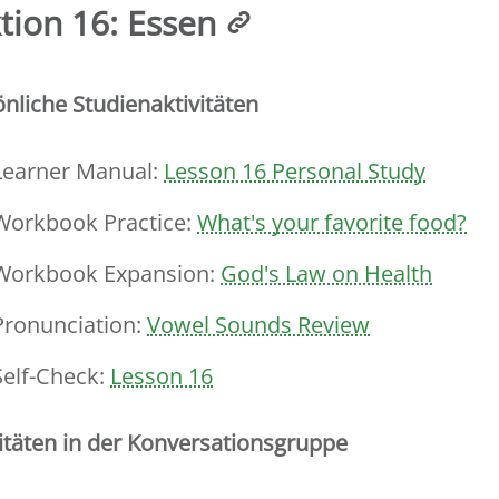
tion 16: Essen
nliche Studienaktivitäten
Learner Manual:
Lesson 16 Personal Study
Workbook Practice:
What's your favorite food?
Workbook Expansion:
God's Law on Health
Pronunciation:
Vowel Sounds Review
Self-Check:
Lesson 16
itäten in der Konversationsgruppe