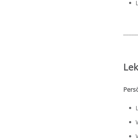
_____
Lek
Persö