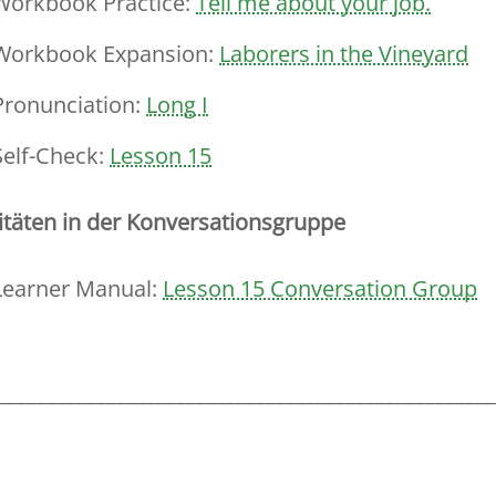
Workbook Practice:
Tell me about your job.
Workbook Expansion:
Laborers in the Vineyard
Pronunciation:
Long I
Self-Check:
Lesson 15
itäten in der Konversationsgruppe
Learner Manual:
Lesson 15 Conversation Group
__________________________________________________