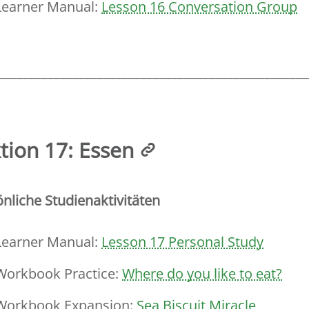
Learner Manual:
Lesson 16 Conversation Group
__________________________________________________
tion 17: Essen
nliche Studienaktivitäten
Learner Manual:
Lesson 17 Personal Study
Workbook Practice:
Where do you like to eat?
Workbook Expansion:
Sea Biscuit Miracle