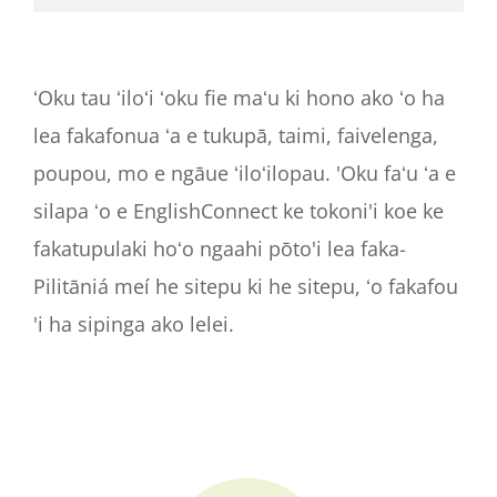
ʻOku tau ʻiloʻi ʻoku fie maʻu ki hono ako ʻo ha
lea fakafonua ʻa e tukupā, taimi, faivelenga,
poupou, mo e ngāue ʻiloʻilopau. 'Oku faʻu ʻa e
silapa ʻo e EnglishConnect ke tokoni'i koe ke
fakatupulaki hoʻo ngaahi pōto'i lea faka-
Pilitāniá meí he sitepu ki he sitepu, ʻo fakafou
'i ha sipinga ako lelei.