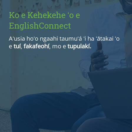
Ko e Kehekehe ʻo e
EnglishConnect
Aʻusia hoʻo ngaahi taumuʻá ʻi ha ʻātakai ʻo
e
tuí
,
fakafeohí
, mo e
tupulakí.