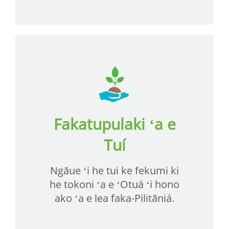
Fakatupulaki ʻa e
Tuí
Ngāue ʻi he tui ke fekumi ki
he tokoni ʻa e ʻOtuá ʻi hono
ako ʻa e lea faka-Pilitāniá.