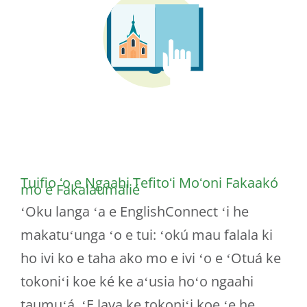
Tuifio ʻo e Ngaahi Tefitoʻi Moʻoni Fakaakó
mo e Fakalaumālié
ʻOku langa ʻa e EnglishConnect ʻi he
makatuʻunga ʻo e tui: ʻokú mau falala ki
ho ivi ko e taha ako mo e ivi ʻo e ʻOtuá ke
tokoniʻi koe ké ke aʻusia hoʻo ngaahi
taumuʻá. ʻE lava ke tokoniʻi koe ʻe he