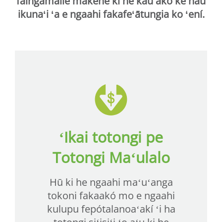
faingamālie makehe ki he kau akó ke nau
ikunaʻi ʻa e ngaahi fakafeʻātungia ko ʻení.
ʻIkai totongi pe
Totongi Maʻulalo
Hū ki he ngaahi maʻuʻanga
tokoni fakaakó mo e ngaahi
kulupu fepótalanoaʻakí ʻi ha