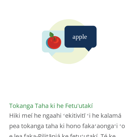
Tokanga Taha ki he Fetuʻutakí
Hiki meí he ngaahi ʻekitivitī ʻi he kalamá
pea tokanga taha ki hono fakaʻaongaʻi ʻo
e lea faka-Pilitāniá ke fetuʻutakí. Té ke