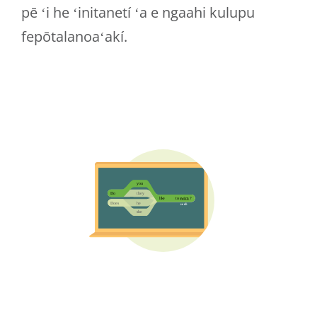
pē ʻi he ʻinitanetí ʻa e ngaahi kulupu
fepōtalanoaʻakí.