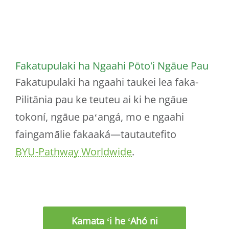
Fakatupulaki ha Ngaahi Pōtoʻi Ngāue Pau
Fakatupulaki ha ngaahi taukei lea faka-
Pilitānia pau ke teuteu ai ki he ngāue
tokoní, ngāue paʻangá, mo e ngaahi
faingamālie fakaaká—tautautefito
BYU-Pathway Worldwide
.
Kamata ʻi he ʻAhó ni