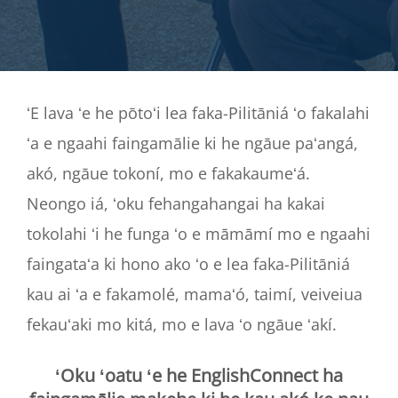
ʻE lava ʻe he pōtoʻi lea faka-Pilitāniá ʻo fakalahi
ʻa e ngaahi faingamālie ki he ngāue paʻangá,
akó, ngāue tokoní, mo e fakakaumeʻá.
Neongo iá, ʻoku fehangahangai ha kakai
tokolahi ʻi he funga ʻo e māmāmí mo e ngaahi
faingataʻa ki hono ako ʻo e lea faka-Pilitāniá
kau ai ʻa e fakamolé, mamaʻó, taimí, veiveiua
fekauʻaki mo kitá, mo e lava ʻo ngāue ʻakí.
ʻOku ʻoatu ʻe he EnglishConnect ha