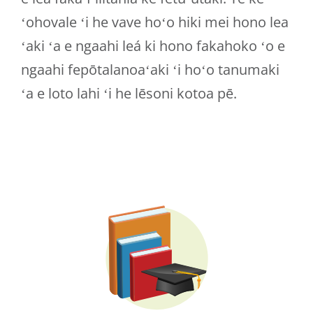
ʻohovale ʻi he vave hoʻo hiki mei hono lea
ʻaki ʻa e ngaahi leá ki hono fakahoko ʻo e
ngaahi fepōtalanoaʻaki ʻi hoʻo tanumaki
ʻa e loto lahi ʻi he lēsoni kotoa pē.