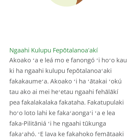
Ngaahi Kulupu Fepōtalanoaʻakí
Akoako ʻa e leá mo e fanongó ʻi hoʻo kau
ki ha ngaahi kulupu fepōtalanoaʻaki
fakakaumeʻa. Akoako ʻi ha ʻātakai ʻokú
tau ako ai mei heʻetau ngaahi fehālākí
pea fakalakalaka fakataha. Fakatupulaki
hoʻo loto lahi ke fakaʻaongaʻi ʻa e lea
faka-Pilitāniá ʻi he ngaahi tūkunga
fakaʻahó. ʻE lava ke fakahoko femātaaki