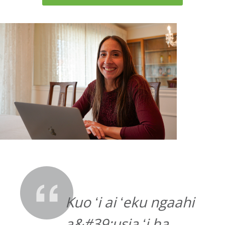
Kuo ʻi ai ʻeku ngaahi
a&#39;usia ʻi ha