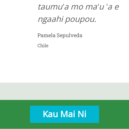
taumuʻa mo maʻu ʻa e
ngaahi poupou.
Pamela Sepulveda
Chile
Kau Mai Ni