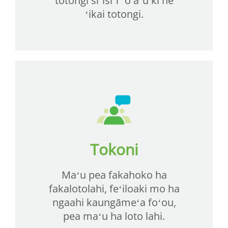
totongi siʻisiʻi ʻo aʻu ki he
ʻikai totongi.
Tokoni
Maʻu pea fakahoko ha
fakalotolahi, feʻiloaki mo ha
ngaahi kaungāmeʻa foʻou,
pea maʻu ha loto lahi.