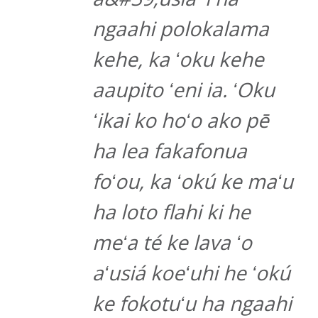
ngaahi polokalama
kehe, ka ʻoku kehe
aaupito ʻeni ia. ʻOku
ʻikai ko hoʻo ako pē
ha lea fakafonua
foʻou, ka ʻokú ke maʻu
ha loto flahi ki he
meʻa té ke lava ʻo
aʻusiá koeʻuhi he ʻokú
ke fokotuʻu ha ngaahi