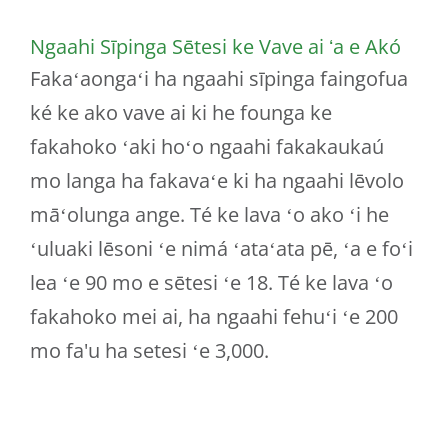
Ngaahi Sīpinga Sētesi ke Vave ai ʻa e Akó
Fakaʻaongaʻi ha ngaahi sīpinga faingofua
ké ke ako vave ai ki he founga ke
fakahoko ʻaki hoʻo ngaahi fakakaukaú
mo langa ha fakavaʻe ki ha ngaahi lēvolo
māʻolunga ange. Té ke lava ʻo ako ʻi he
ʻuluaki lēsoni ʻe nimá ʻataʻata pē, ʻa e foʻi
lea ʻe 90 mo e sētesi ʻe 18. Té ke lava ʻo
fakahoko mei ai, ha ngaahi fehuʻi ʻe 200
mo fa'u ha setesi ʻe 3,000.