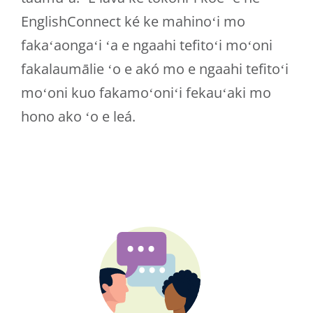
EnglishConnect ké ke mahinoʻi mo
fakaʻaongaʻi ʻa e ngaahi tefitoʻi moʻoni
fakalaumālie ʻo e akó mo e ngaahi tefitoʻi
moʻoni kuo fakamoʻoniʻi fekauʻaki mo
hono ako ʻo e leá.