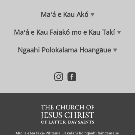
Maʻá e Kau Akó
Maʻá e Kau Faiakó mo e Kau Takí
Ngaahi Polokalama Hoangāue
i
f
n
a
s
c
t
e
a
b
g
o
r
o
a
k
m
Ako ʻa e lea faka-Pilitāniá. Fakalahi ho ngaahi faingamālié.