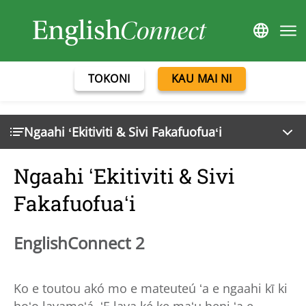
TOKONI
KAU MAI NI
Ngaahi ʻEkitiviti & Sivi Fakafuofuaʻi
Ngaahi ʻEkitiviti & Sivi
Fakafuofuaʻi
EnglishConnect 2
Ko e toutou akó mo e mateuteú ʻa e ngaahi kī ki