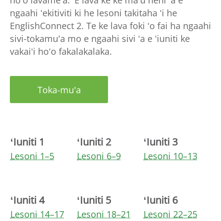
hoʻo lavameʻá. ʻE lava ké ke maʻu heni ʻa e
ngaahi ʻekitiviti ki he lesoni takitaha ʻi he
EnglishConnect 2. Te ke lava foki ʻo fai ha ngaahi
sivi-tokamu'a mo e ngaahi sivi ʻa e ʻiuniti ke
vakaiʻi hoʻo fakalakalaka.
Toka-mu'a
ʻIuniti 1
ʻIuniti 2
ʻIuniti 3
Lesoni 1–5
Lesoni 6–9
Lesoni 10–13
ʻIuniti 4
ʻIuniti 5
ʻIuniti 6
Lesoni 14–17
Lesoni 18–21
Lesoni 22–25